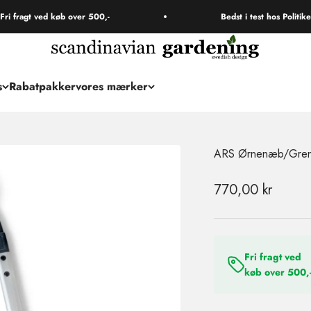
agt ved køb over 500,-
Bedst i test hos Politiken
s
Rabatpakker
vores mærker
ARS Ørnenæb/Gren
Salgspris
770,00 kr
Fri fragt ved
køb over 500,