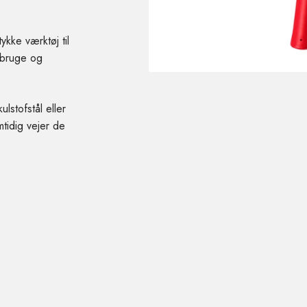
kke værktøj til
 bruge og
stofstål eller
mtidig vejer de