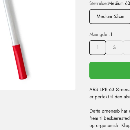
Størrelse:
Medium 6
Medium 63cm
Mængde::
1
1
3
ARS LPB-63 Ørnenæ
er perfekt til den al
Dette ørnenæb har et
frem til beskærested
og ergonomisk.
Klip