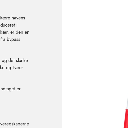
eskære havens
duceret i
 skær, er den en
 fra bypass
 og det slanke
ske og træer
åndtaget er
Haveredskaberne