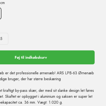
3cm
5
Føj til indkøbskurv
b er det professionelle ørnenæb! ARS LPB-63 Ørnenæb
sidige bruger, der har større beskæring
 kraftigt by-pass skær, der med sit slanke design let føres
et. Skaftet er opbygget i aluminium og saksen er super let
pekapacitet ca. 36 mm. Vægt: 1.020 g.