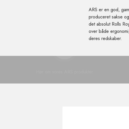
ARS er en god, gamm
produceret sakse og 
det absolut Rolls Ro
over både ergonomi,
deres redskaber.
Afspil video
Hør om vores ARS produkter